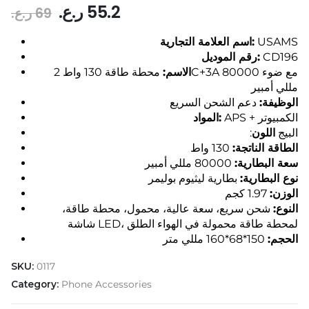
Original
Current
ر.ع.
55.2
ر.ع.
69
price
price
was:
is:
اسم العلامة التجارية:
USAMS
55.2 ر.ع..
69 ر.ع..
رقم الموديل:
CD196
الاسم:
محطة طاقة 130 واط 2C+3A مع ضوء 80000
مللي أمبير
الوظيفة:
دعم الشحن السريع
APS + الكمبيوتر
المواد:
:البيج
اللون
الطاقة الناتجة:
130 واط
سعة البطارية:
80000 مللي أمبير
نوع البطارية:
بطارية ليثيوم بوليمر
الوزن:
1.97 كجم
النوع:
شحن سريع، سعة عالية، محمول، محطة طاقة،
شاشة LED، لمحطة طاقة محمولة في الهواء الطلق
الحجم:
150*68*160 مللي متر
SKU:
0117
Category:
Phone Accessories