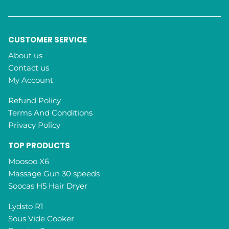
d
d
r
e
CUSTOMER SERVICE
s
s
About us
*
Contact us
My Account
Refund Policy
Terms And Conditions
Privacy Policy
TOP PRODUCTS
Moosoo X6
Massage Gun 30 speeds
Soocas H5 Hair Dryer
Lydsto R1
Sous Vide Cooker