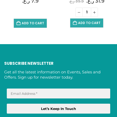
ent
Original
Curr
ر.ع.
7.9
ر.ع.
31.9
ر.ع.
39.9
price
price
was:
is:
39.9 ر.ع..
..
ADD TO CART
ADD TO CART
SUBSCRIBE NEWSLETTER
Get all the latest information on Events, Sales and
Offers. Sign up for newsletter today.
E
m
a
i
l
A