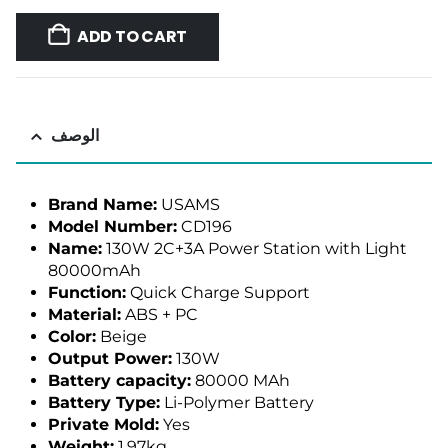
ADD TO CART
الوصف
Brand Name:
USAMS
Model Number:
CD196
Name:
130W 2C+3A Power Station with Light
80000mAh
Function:
Quick Charge Support
Material:
ABS + PC
Color:
Beige
Output Power:
130W
Battery capacity:
80000 MAh
Battery Type:
Li-Polymer Battery
Private Mold:
Yes
Weight:
1.97kg